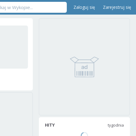
Zaloguj się
Zarejestruj się
HITY
tygodnia