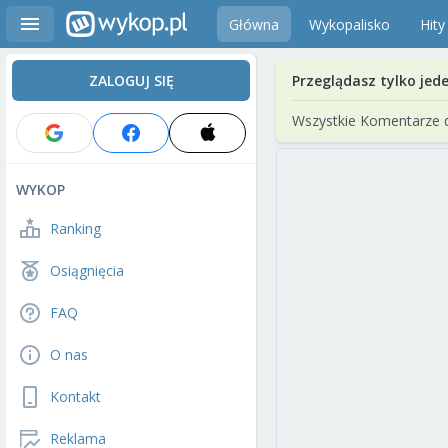
Główna
Wykopalisko
Hity
ZALOGUJ SIĘ
Przeglądasz tylko jed
Wszystkie Komentarze 
WYKOP
Ranking
Osiągnięcia
FAQ
O nas
Kontakt
Reklama