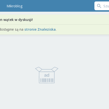
Mikroblog
en wątek w dyskusji!
dostępne są na
stronie Znaleziska
.