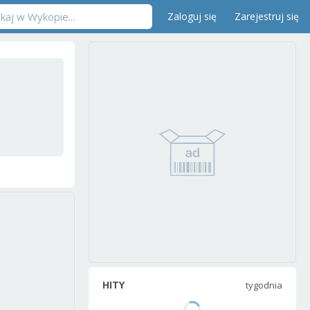
Zaloguj się
Zarejestruj się
HITY
tygodnia