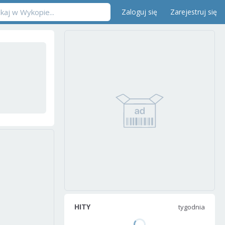
Zaloguj się
Zarejestruj się
HITY
tygodnia