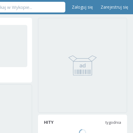
Zaloguj się
Zarejestruj się
HITY
tygodnia