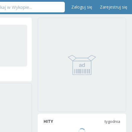
Zaloguj się
Zarejestruj się
HITY
tygodnia