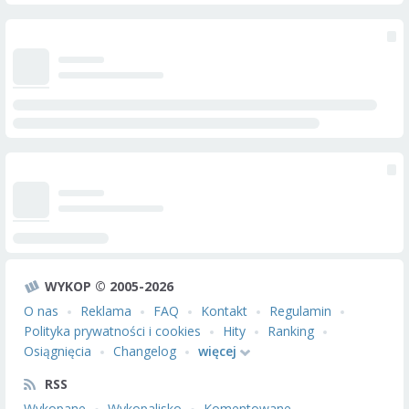
WYKOP © 2005-2026
O nas
Reklama
FAQ
Kontakt
Regulamin
Polityka prywatności i cookies
Hity
Ranking
Osiągnięcia
Changelog
więcej
RSS
Wykopane
Wykopalisko
Komentowane