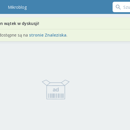
Mikroblog
en wątek w dyskusji!
dostępne są na
stronie Znaleziska
.