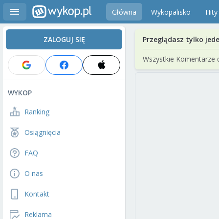
Główna
Wykopalisko
Hity
ZALOGUJ SIĘ
Przeglądasz tylko jed
Wszystkie Komentarze 
WYKOP
Ranking
Osiągnięcia
FAQ
O nas
Kontakt
Reklama