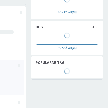
POKAŻ WIĘCEJ
HITY
dnia
POKAŻ WIĘCEJ
POPULARNE TAGI