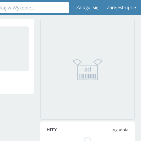
Zaloguj się
Zarejestruj się
HITY
tygodnia