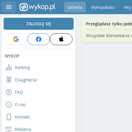
Główna
Wykopalisko
Hity
ZALOGUJ SIĘ
Przeglądasz tylko jed
Wszystkie Komentarze 
WYKOP
Ranking
Osiągnięcia
FAQ
O nas
Kontakt
Reklama