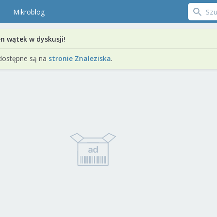
Mikroblog
en wątek w dyskusji!
dostępne są na
stronie Znaleziska
.