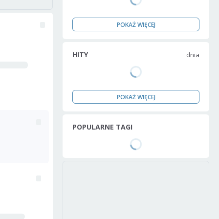
POKAŻ WIĘCEJ
HITY
dnia
POKAŻ WIĘCEJ
POPULARNE TAGI