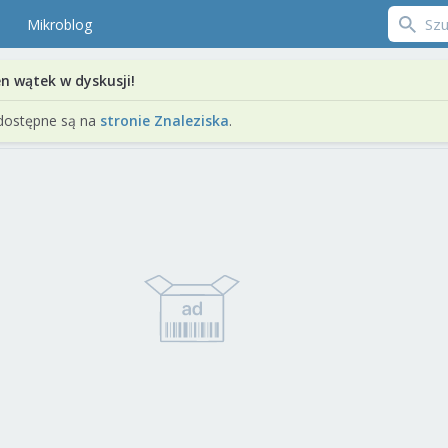
Mikroblog
en wątek w dyskusji!
dostępne są na
stronie Znaleziska
.