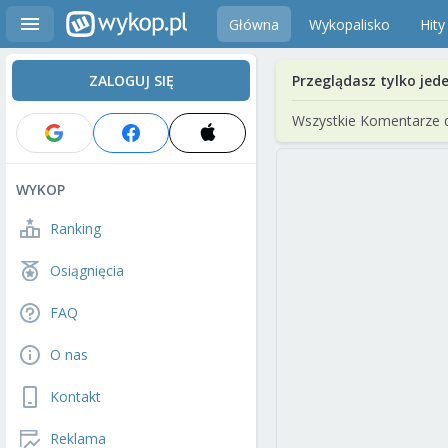
Główna
Wykopalisko
Hity
ZALOGUJ SIĘ
Przeglądasz tylko jed
Wszystkie Komentarze 
WYKOP
Ranking
Osiągnięcia
FAQ
O nas
Kontakt
Reklama