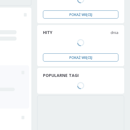
POKAŻ WIĘCEJ
HITY
dnia
POKAŻ WIĘCEJ
POPULARNE TAGI