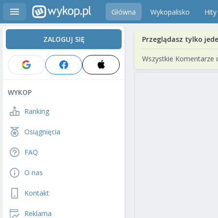
Główna
Wykopalisko
Hity
ZALOGUJ SIĘ
Przeglądasz tylko jed
Wszystkie Komentarze 
WYKOP
Ranking
Osiągnięcia
FAQ
O nas
Kontakt
Reklama