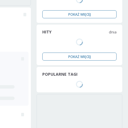
POKAŻ WIĘCEJ
HITY
dnia
POKAŻ WIĘCEJ
POPULARNE TAGI