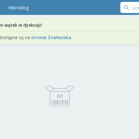
Mikroblog
en wątek w dyskusji!
dostępne są na
stronie Znaleziska
.