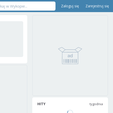
Zaloguj się
Zarejestruj się
HITY
tygodnia