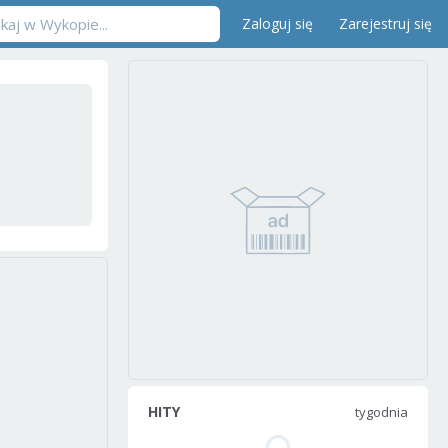
Zaloguj się
Zarejestruj się
HITY
tygodnia