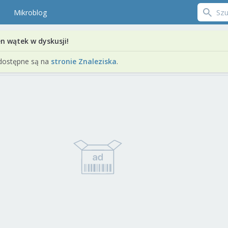
Mikroblog
en wątek w dyskusji!
dostępne są na
stronie Znaleziska
.