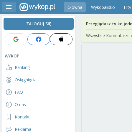
Główna
Wykopalisko
Hity
ZALOGUJ SIĘ
Przeglądasz tylko jed
Wszystkie Komentarze 
WYKOP
Ranking
Osiągnięcia
FAQ
O nas
Kontakt
Reklama