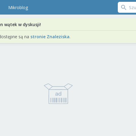
Mikroblog
en wątek w dyskusji!
dostępne są na
stronie Znaleziska
.