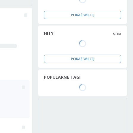
POKAŻ WIĘCEJ
HITY
dnia
POKAŻ WIĘCEJ
POPULARNE TAGI