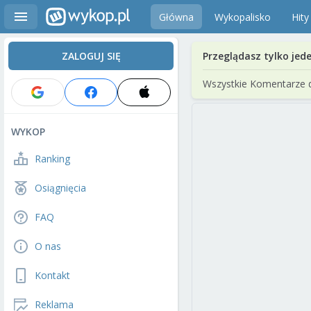
Główna
Wykopalisko
Hity
ZALOGUJ SIĘ
Przeglądasz tylko jed
Wszystkie Komentarze 
WYKOP
Ranking
Osiągnięcia
FAQ
O nas
Kontakt
Reklama