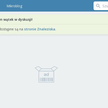
Mikroblog
en wątek w dyskusji!
dostępne są na
stronie Znaleziska
.