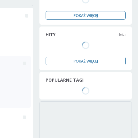
POKAŻ WIĘCEJ
HITY
dnia
POKAŻ WIĘCEJ
POPULARNE TAGI