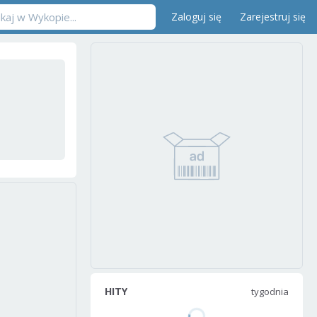
Zaloguj się
Zarejestruj się
HITY
tygodnia