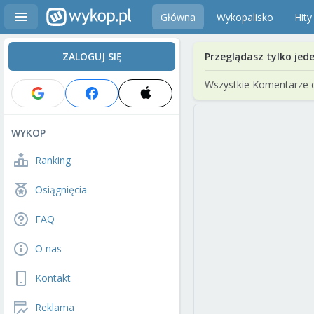
Główna
Wykopalisko
Hity
ZALOGUJ SIĘ
Przeglądasz tylko jed
Wszystkie Komentarze 
WYKOP
Ranking
Osiągnięcia
FAQ
O nas
Kontakt
Reklama