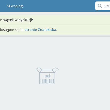
Mikroblog
en wątek w dyskusji!
dostępne są na
stronie Znaleziska
.