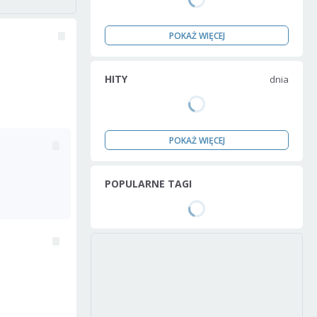
POKAŻ WIĘCEJ
HITY
dnia
POKAŻ WIĘCEJ
POPULARNE TAGI