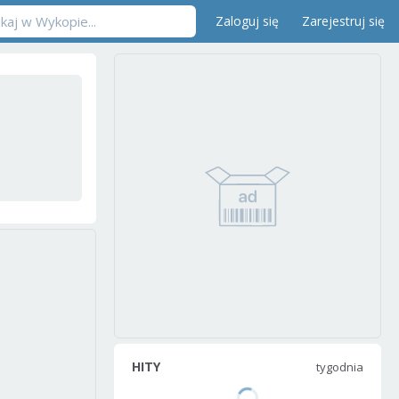
Zaloguj się
Zarejestruj się
HITY
tygodnia