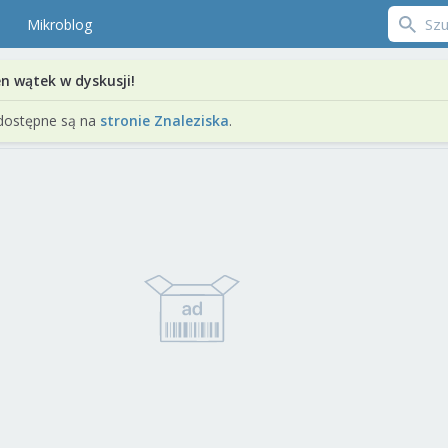
Mikroblog
en wątek w dyskusji!
dostępne są na
stronie Znaleziska
.