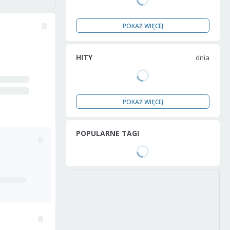
POKAŻ WIĘCEJ
HITY
dnia
POKAŻ WIĘCEJ
POPULARNE TAGI