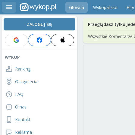
Główna
Wykopalisko
Hity
ZALOGUJ SIĘ
Przeglądasz tylko jed
Wszystkie Komentarze 
WYKOP
Ranking
Osiągnięcia
FAQ
O nas
Kontakt
Reklama