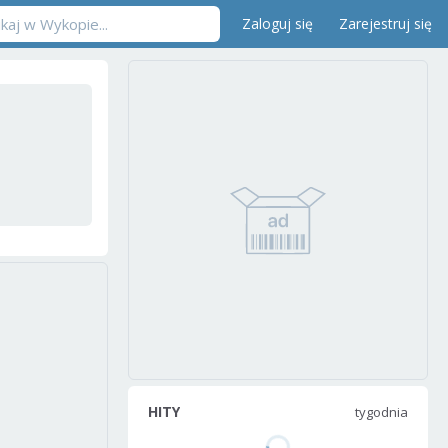
Zaloguj się
Zarejestruj się
HITY
tygodnia