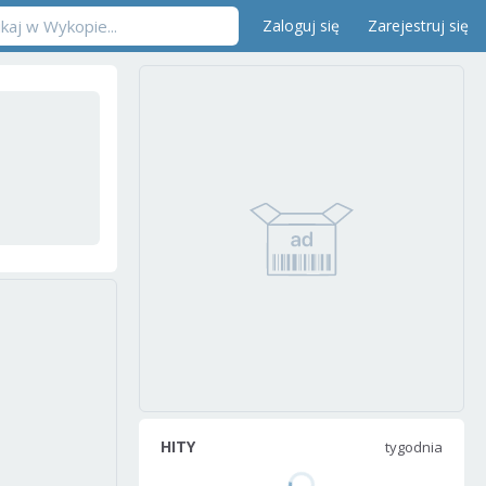
Zaloguj się
Zarejestruj się
HITY
tygodnia