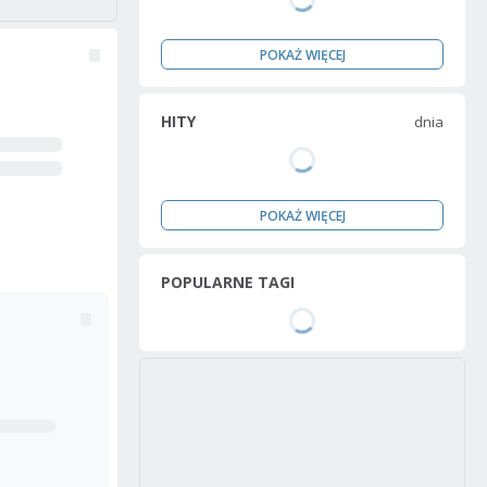
POKAŻ WIĘCEJ
HITY
dnia
POKAŻ WIĘCEJ
POPULARNE TAGI