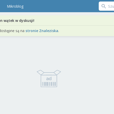
Mikroblog
en wątek w dyskusji!
dostępne są na
stronie Znaleziska
.