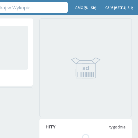
Zaloguj się
Zarejestruj się
HITY
tygodnia