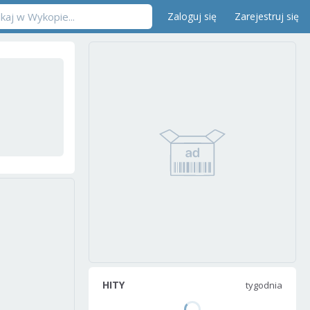
Zaloguj się
Zarejestruj się
HITY
tygodnia