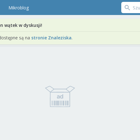
Mikroblog
en wątek w dyskusji!
dostępne są na
stronie Znaleziska
.