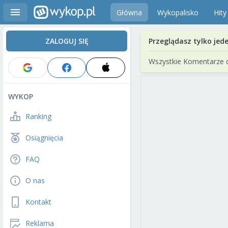
Główna
Wykopalisko
Hity
ZALOGUJ SIĘ
Przeglądasz tylko jed
Wszystkie Komentarze 
WYKOP
Ranking
Osiągnięcia
FAQ
O nas
Kontakt
Reklama