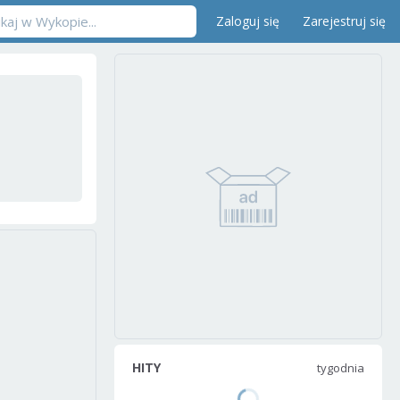
Zaloguj się
Zarejestruj się
HITY
tygodnia