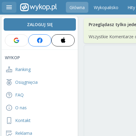
Główna
Wykopalisko
Hity
ZALOGUJ SIĘ
Przeglądasz tylko jed
Wszystkie Komentarze 
WYKOP
Ranking
Osiągnięcia
FAQ
O nas
Kontakt
Reklama