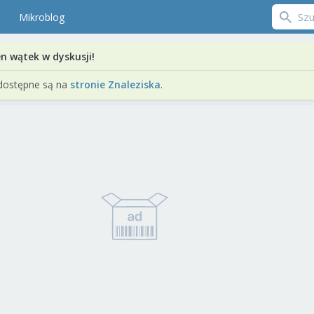
Mikroblog
en wątek w dyskusji!
dostępne są na
stronie Znaleziska
.