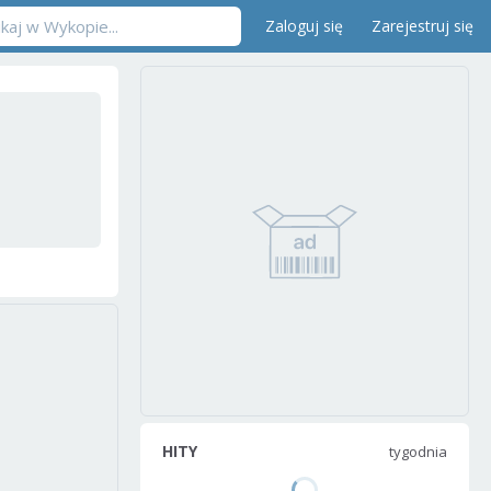
Zaloguj się
Zarejestruj się
HITY
tygodnia