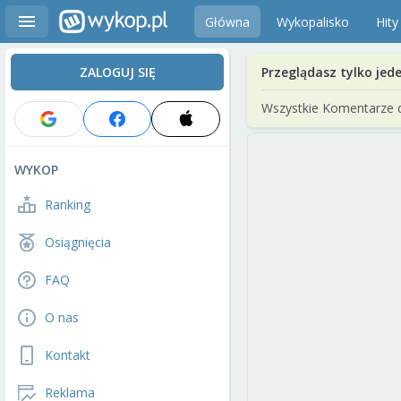
Główna
Wykopalisko
Hity
ZALOGUJ SIĘ
Przeglądasz tylko jed
Wszystkie Komentarze 
WYKOP
Ranking
Osiągnięcia
FAQ
O nas
Kontakt
Reklama