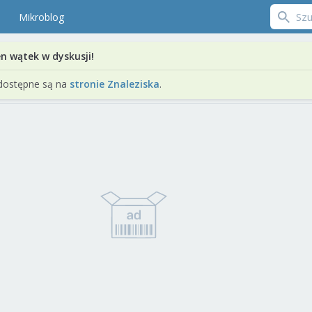
Mikroblog
en wątek w dyskusji!
dostępne są na
stronie Znaleziska
.