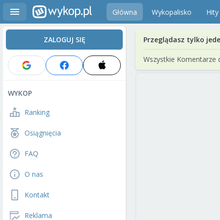
Główna
Wykopalisko
Hity
ZALOGUJ SIĘ
Przeglądasz tylko jed
Wszystkie Komentarze 
WYKOP
Ranking
Osiągnięcia
FAQ
O nas
Kontakt
Reklama