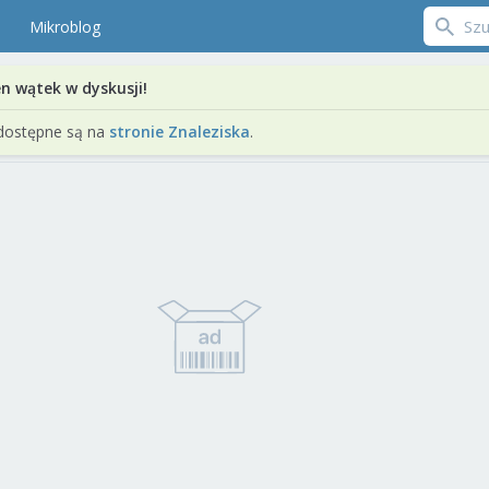
Mikroblog
en wątek w dyskusji!
dostępne są na
stronie Znaleziska
.