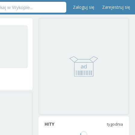
Zaloguj się
Zarejestruj się
HITY
tygodnia