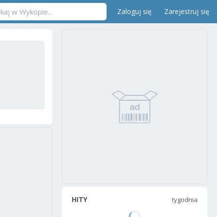
Zaloguj się
Zarejestruj się
HITY
tygodnia