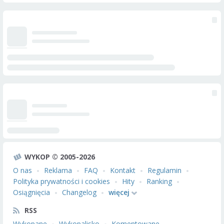
WYKOP © 2005-2026
O nas
Reklama
FAQ
Kontakt
Regulamin
Polityka prywatności i cookies
Hity
Ranking
Osiągnięcia
Changelog
więcej
RSS
Wykopane
Wykopalisko
Komentowane