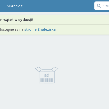
Mikroblog
en wątek w dyskusji!
dostępne są na
stronie Znaleziska
.