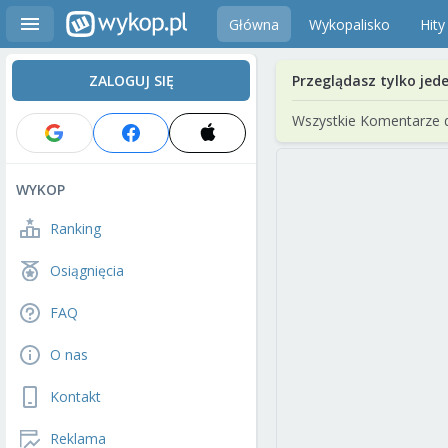
Główna
Wykopalisko
Hity
ZALOGUJ SIĘ
Przeglądasz tylko jed
Wszystkie Komentarze 
WYKOP
Ranking
Osiągnięcia
FAQ
O nas
Kontakt
Reklama