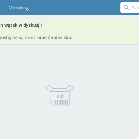
Mikroblog
en wątek w dyskusji!
dostępne są na
stronie Znaleziska
.