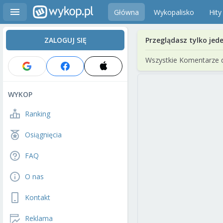
Główna
Wykopalisko
Hity
ZALOGUJ SIĘ
Przeglądasz tylko jed
Wszystkie Komentarze 
WYKOP
Ranking
Osiągnięcia
FAQ
O nas
Kontakt
Reklama