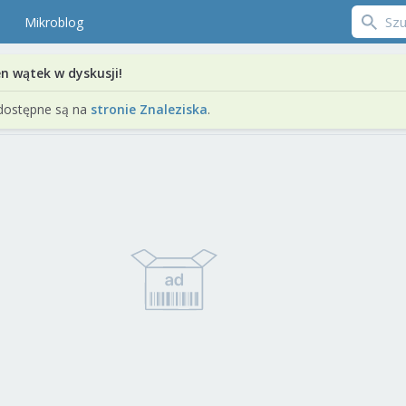
Mikroblog
en wątek w dyskusji!
dostępne są na
stronie Znaleziska
.