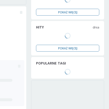
POKAŻ WIĘCEJ
HITY
dnia
POKAŻ WIĘCEJ
POPULARNE TAGI