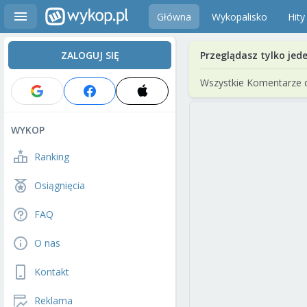
Główna
Wykopalisko
Hity
ZALOGUJ SIĘ
Przeglądasz tylko jed
Wszystkie Komentarze 
WYKOP
Ranking
Osiągnięcia
FAQ
O nas
Kontakt
Reklama