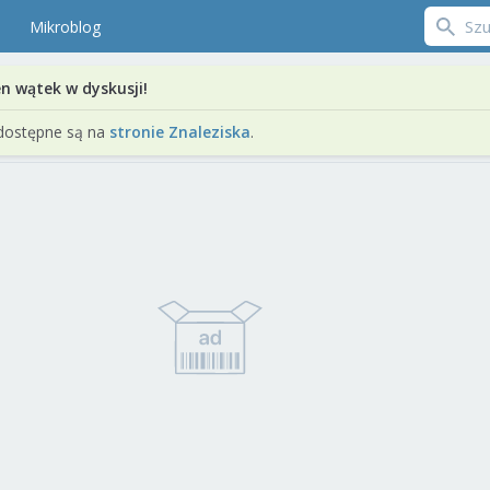
Mikroblog
en wątek w dyskusji!
dostępne są na
stronie Znaleziska
.