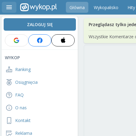
Główna
Wykopalisko
Hity
ZALOGUJ SIĘ
Przeglądasz tylko jed
Wszystkie Komentarze 
WYKOP
Ranking
Osiągnięcia
FAQ
O nas
Kontakt
Reklama