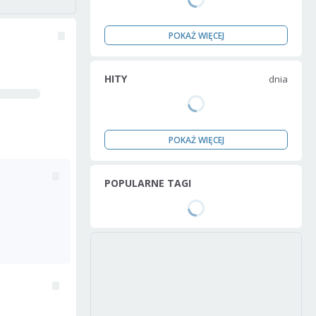
POKAŻ WIĘCEJ
HITY
dnia
POKAŻ WIĘCEJ
POPULARNE TAGI