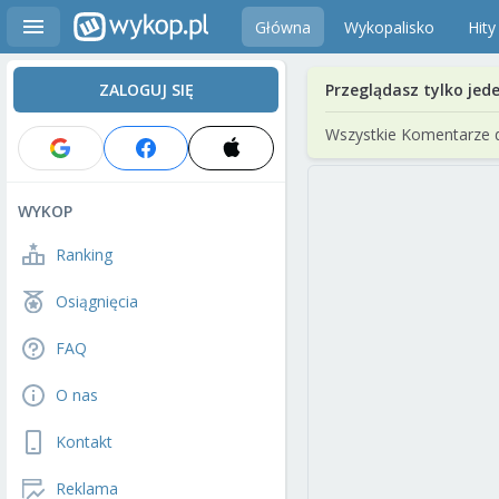
Główna
Wykopalisko
Hity
ZALOGUJ SIĘ
Przeglądasz tylko jed
Wszystkie Komentarze 
WYKOP
Ranking
Osiągnięcia
FAQ
O nas
Kontakt
Reklama