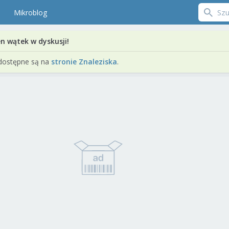
Mikroblog
en wątek w dyskusji!
dostępne są na
stronie Znaleziska
.