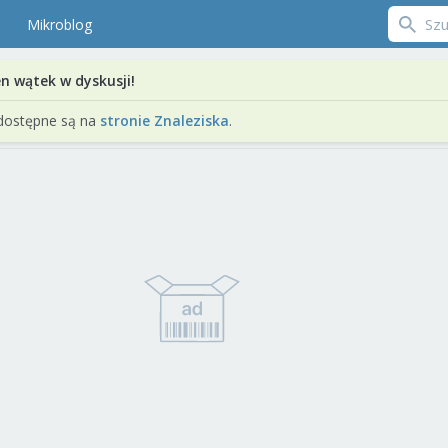
Mikroblog
en wątek w dyskusji!
dostępne są na
stronie Znaleziska
.