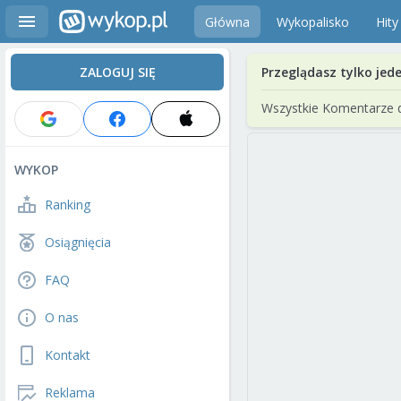
Główna
Wykopalisko
Hity
ZALOGUJ SIĘ
Przeglądasz tylko jed
Wszystkie Komentarze 
WYKOP
Ranking
Osiągnięcia
FAQ
O nas
Kontakt
Reklama