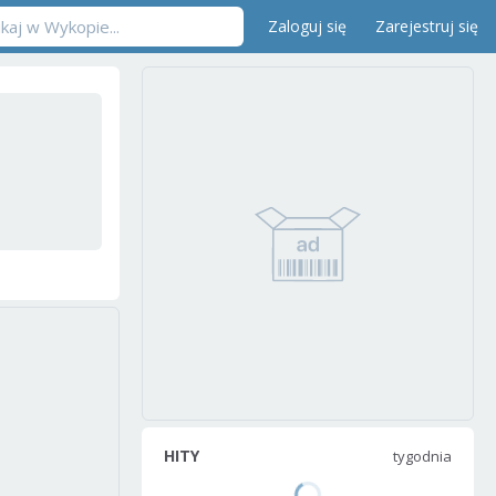
Zaloguj się
Zarejestruj się
HITY
tygodnia