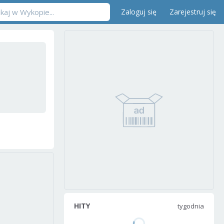
Zaloguj się
Zarejestruj się
HITY
tygodnia