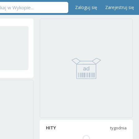
Zaloguj się
Zarejestruj się
HITY
tygodnia