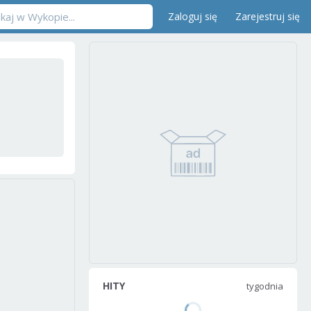
Zaloguj się
Zarejestruj się
HITY
tygodnia