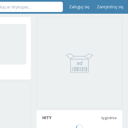
Zaloguj się
Zarejestruj się
HITY
tygodnia