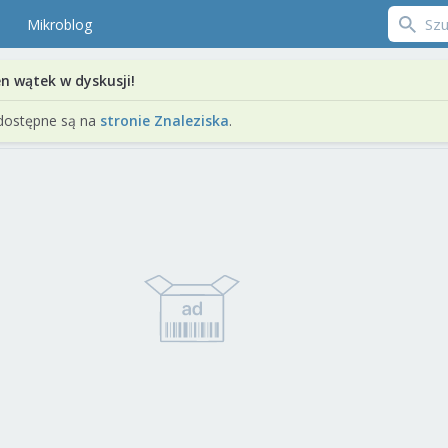
Mikroblog
en wątek w dyskusji!
dostępne są na
stronie Znaleziska
.