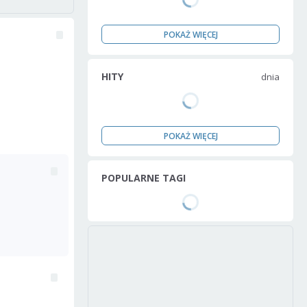
POKAŻ WIĘCEJ
HITY
dnia
POKAŻ WIĘCEJ
POPULARNE TAGI