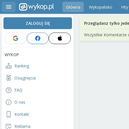
Główna
Wykopalisko
Hity
ZALOGUJ SIĘ
Przeglądasz tylko jed
Wszystkie Komentarze 
WYKOP
Ranking
Osiągnięcia
FAQ
O nas
Kontakt
Reklama