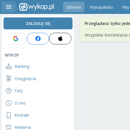
Główna
Wykopalisko
Hity
ZALOGUJ SIĘ
Przeglądasz tylko jed
Wszystkie Komentarze 
WYKOP
Ranking
Osiągnięcia
FAQ
O nas
Kontakt
Reklama