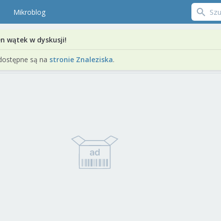
Mikroblog
en wątek w dyskusji!
dostępne są na
stronie Znaleziska
.