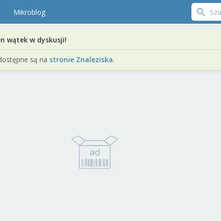
Mikroblog
en wątek w dyskusji!
dostępne są na
stronie Znaleziska
.