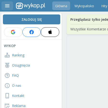
Główna
Wykopalisko
Hity
ZALOGUJ SIĘ
Przeglądasz tylko jed
Wszystkie Komentarze 
WYKOP
Ranking
Osiągnięcia
FAQ
O nas
Kontakt
Reklama