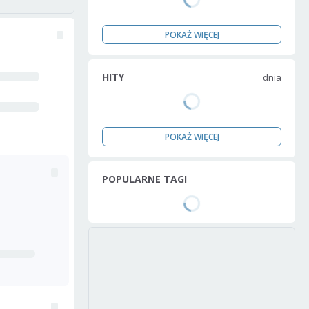
POKAŻ WIĘCEJ
HITY
dnia
POKAŻ WIĘCEJ
POPULARNE TAGI