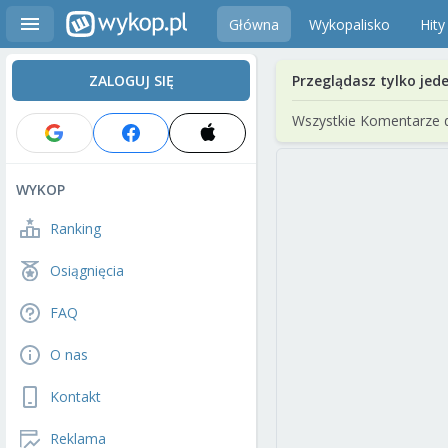
Główna
Wykopalisko
Hity
ZALOGUJ SIĘ
Przeglądasz tylko jed
Wszystkie Komentarze 
WYKOP
Ranking
Osiągnięcia
FAQ
O nas
Kontakt
Reklama