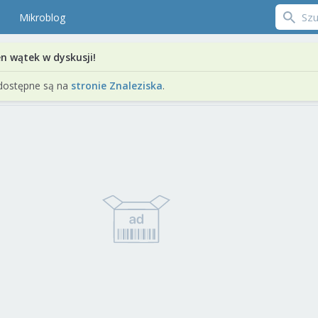
Mikroblog
en wątek w dyskusji!
dostępne są na
stronie Znaleziska
.