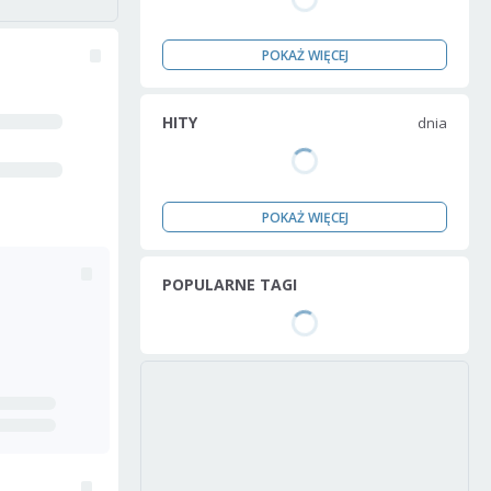
POKAŻ WIĘCEJ
HITY
dnia
POKAŻ WIĘCEJ
POPULARNE TAGI